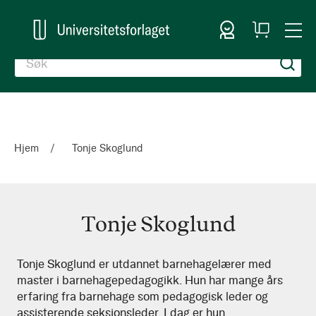
Logg inn
Handlekurv
Togg
en
Nav
Hjem
Tonje Skoglund
Tonje Skoglund
Tonje
Tonje Skoglund er utdannet barnehagelærer med
master i barnehagepedagogikk. Hun har mange års
Skoglund
erfaring fra barnehage som pedagogisk leder og
assisterende seksjonsleder. I dag er hun