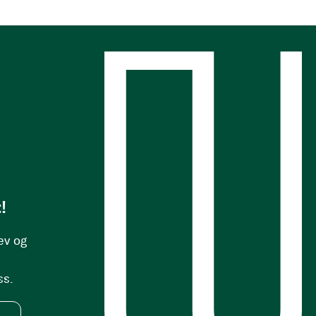
s
!
ev og
ss.