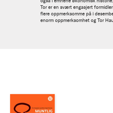
også i emnene økonomisk historie,
Tor er en svært engasjert formidle
flere oppmerksomme på i desember 
enorm oppmerksomhet og Tor Haug