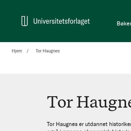
en
Hjem
Bøke
Hjem
Tor Haugnes
Tor Haugn
Tor
Haugnes
Tor Haugnes er utdannet historike