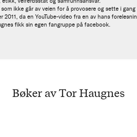
 etikk, velferdsstat og samfunnsansvar.
r som ikke går av veien for å provosere og sette i ga
2011, da en YouTube-video fra en av hans forelesninge
nes fikk sin egen fangruppe på facebook.
Bøker av Tor Haugnes