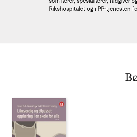
Ekeberg
som lærer, spesiallærer, rådgiver 
Rikshospitalet og i PP-tjenesten f
Bø