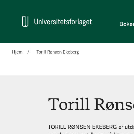
en
Hjem
Bøke
Hjem
Torill Rønsen Ekeberg
Torill Røn
Torill
Rønsen
TORILL RØNSEN EKEBERG er utdanne