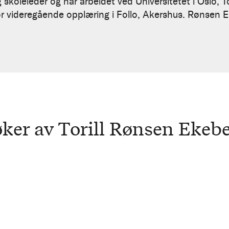
og skoleleder og har arbeidet ved Universitetet i Oslo
or videregående opplæring i Follo, Akershus. Rønsen E
ker av Torill Rønsen Ekeb