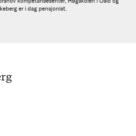
, Torshov kompetansesenter, Høgskolen i Oslo og
keberg er i dag pensjonist.
erg