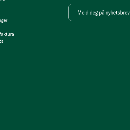
Meld deg på nyhetsbrev
nger
 faktura
ts