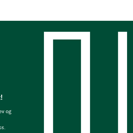
s
!
ev og
ss.