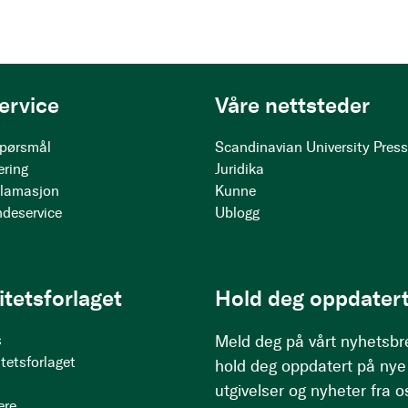
ervice
Våre nettsteder
 spørsmål
Scandinavian University Pres
ering
Juridika
klamasjon
Kunne
ndeservice
Ublogg
itetsforlaget
Hold deg oppdatert
s
Meld deg på vårt nyhetsbr
tetsforlaget
hold deg oppdatert på nye
utgivelser og nyheter fra o
ere