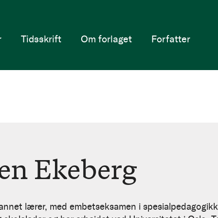
r
Tidsskrift
Om forlaget
Forfatter
sen Ekeberg
t lærer, med embetseksamen i spesialpedagogikk og s