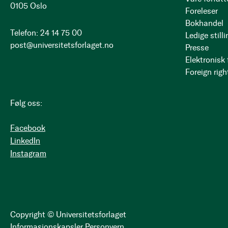
0105 Oslo
Foreleser
Bokhandel
Telefon: 24 14 75 00
Ledige stilli
post@universitetsforlaget.no
Presse
Elektronisk
Foreign righ
Følg oss:
Facebook
LinkedIn
Instagram
Copyright © Universitetsforlaget
Informasjonskapsler
Personvern