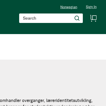
Sign In
Norwegian
Search
omhandler overganger, læreridentitetsutvikling,