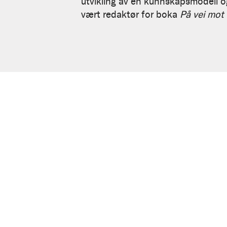
utvikling av en kunnskapsmodell og
vært redaktør for boka
På vei mot 