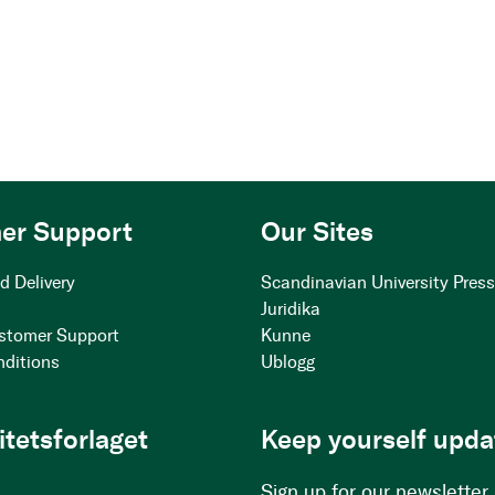
er Support
Our Sites
d Delivery
Scandinavian University Pres
Juridika
stomer Support
Kunne
nditions
Ublogg
itetsforlaget
Keep yourself upda
Sign up for our newsletter