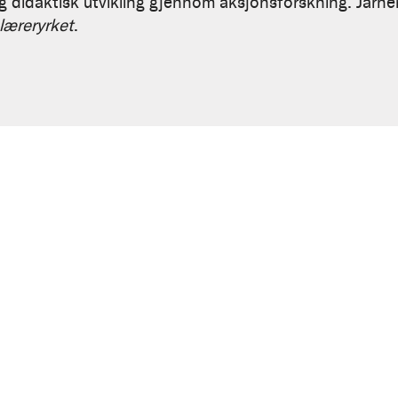
 didaktisk utvikling gjennom aksjonsforskning. Järne
læreryrket
.