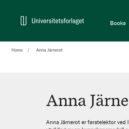
Home
Books
Home
Anna Järnerot
Anna Järne
Anna
Järnerot
Anna Järnerot er førstelektor ved 