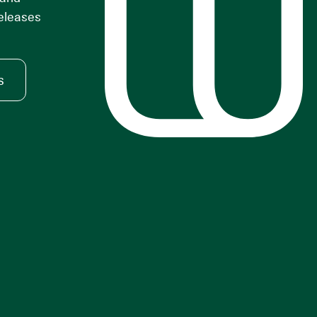
releases
s