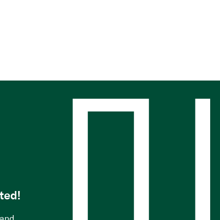
s
ted!
 and