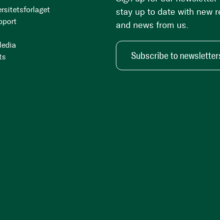
rsitetsforlaget
stay up to date with new 
pport
and news from us.
Media
Subscribe to newsletter
ts