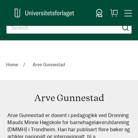
Sign In
My
Togg
Cart
Nav
Home
Arve Gunnestad
Arve Gunnestad
Arve
Arve Gunnestad er dosent i pedagogikk ved Dronning
Mauds Minne Høgskole for barnehagelærerutdanning
Gunnestad
(DMMH) i Trondheim. Han har publisert flere bøker og
artikler nasjonalt og internasjonalt, bl.a.