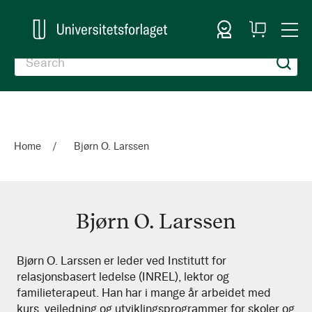
Sign In
My
Togg
Cart
Nav
Home
Bjørn O. Larssen
Bjørn O. Larssen
Bjørn
Bjørn O. Larssen er leder ved Institutt for
relasjonsbasert ledelse (INREL), lektor og
O.
familieterapeut. Han har i mange år arbeidet med
Larssen
kurs, veiledning og utviklingsprogrammer for skoler og