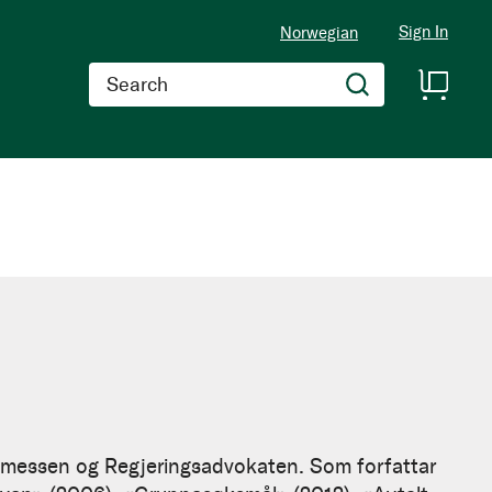
Sign In
Norwegian
Search
ommessen og Regjeringsadvokaten. Som forfattar