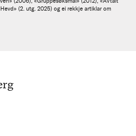
loven» (2006), «Gruppesøksmål» (2012), «Avtalt
«Hevd» (2. utg. 2025) og ei rekkje artiklar om
erg