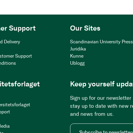
er Support
Our Sites
d Delivery
Scandinavian University Pres
Juridika
stomer Support
Kunne
nditions
Ublogg
itetsforlaget
Keep yourself upda
Sign up for our newsletter
rsitetsforlaget
stay up to date with new 
pport
and news from us.
Media
Subscribe to newsletter