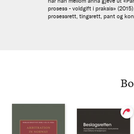
Berg
har han mellom anna gjeve ut «Pan
prosess - voldgift i praksis» (2015
prosessrett, tingsrett, pant og kon
Bo