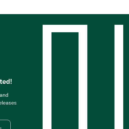
s
ted!
 and
releases
s