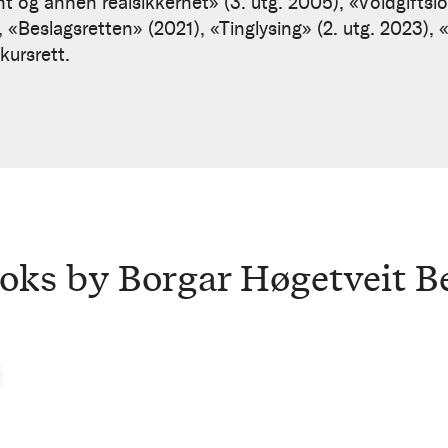
t og annen realsikkerhet» (3. utg. 2005), «Voldgifts
), «Beslagsretten» (2021), «Tinglysing» (2. utg. 2023), 
kursrett.
oks by Borgar Høgetveit B