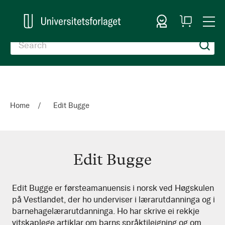
Sign In
My
Togg
Cart
Nav
Home
Edit Bugge
Edit Bugge
Edit
Edit Bugge er førsteamanuensis i norsk ved Høgskulen
på Vestlandet, der ho underviser i lærarutdanninga og i
Bugge
barnehagelærarutdanninga. Ho har skrive ei rekkje
vitskaplege artiklar om barns språktileigning og om