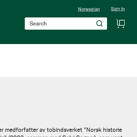
Sign In
Norwegian
Search
 er medforfatter av tobindsverket "Norsk historie