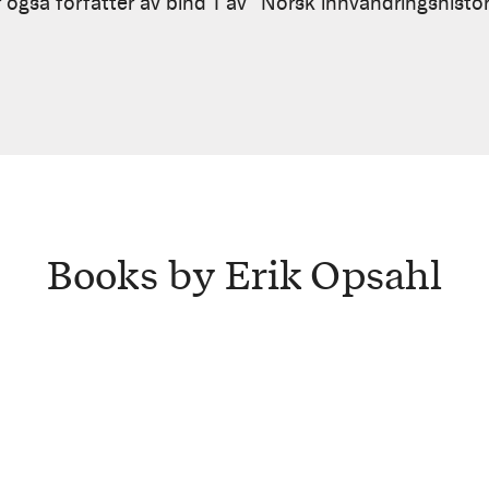
 også forfatter av bind 1 av "Norsk innvandringshist
Books by Erik Opsahl