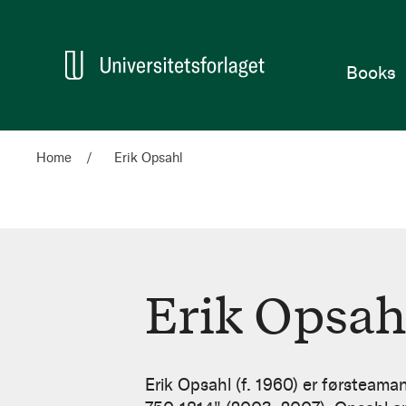
Home
Books
Home
Erik Opsahl
Erik Opsah
Erik
Opsahl
Erik Opsahl (f. 1960) er førsteama