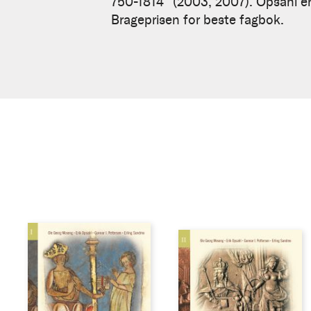
750-1814" (2003, 2007). Opsahl er
Brageprisen for beste fagbok.