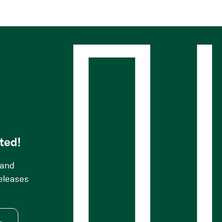
s
ted!
 and
releases