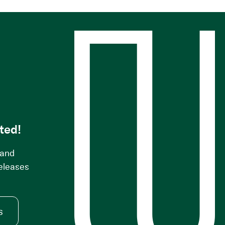
s
ted!
 and
releases
s