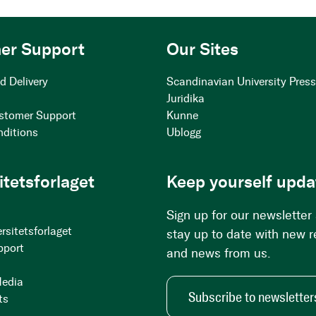
er Support
Our Sites
d Delivery
Scandinavian University Pres
Juridika
stomer Support
Kunne
nditions
Ublogg
itetsforlaget
Keep yourself upda
Sign up for our newsletter
rsitetsforlaget
stay up to date with new 
pport
and news from us.
Media
Subscribe to newsletter
ts