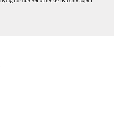
yttig når hun her utforsker hva som skjer i
d