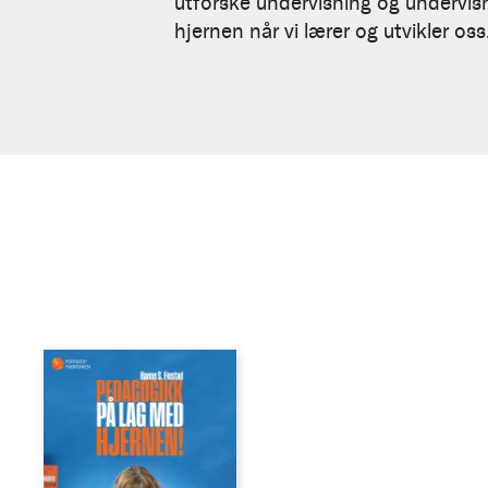
Finstad
utforske undervisning og undervis
hjernen når vi lærer og utvikler o