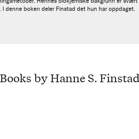
ningsmetoder. Hennes biokjemiske bakgrunn er svært n
ss. I denne boken deler Finstad det hun har oppdaget.
Books by Hanne S. Finsta