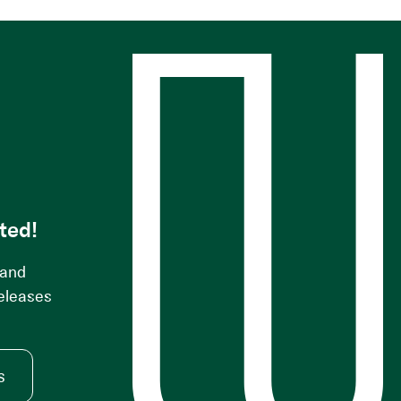
s
ted!
 and
releases
s