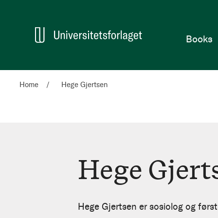
Home
Books
Home
Hege Gjertsen
Hege Gjert
Hege
Gjertsen
Hege Gjertsen er sosiolog og først