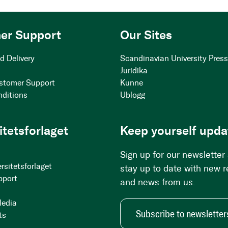
er Support
Our Sites
d Delivery
Scandinavian University Pres
Juridika
stomer Support
Kunne
nditions
Ublogg
itetsforlaget
Keep yourself upda
Sign up for our newsletter
rsitetsforlaget
stay up to date with new 
pport
and news from us.
Media
Subscribe to newsletter
ts