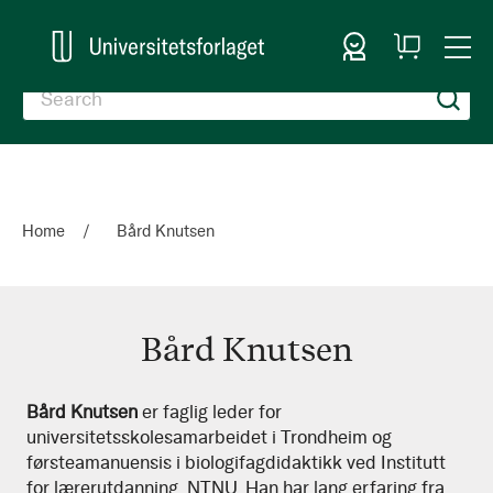
Sign In
My
Togg
Cart
Nav
Home
Bård Knutsen
Bård Knutsen
Bård
Bård Knutsen
er faglig leder for
universitetsskolesamarbeidet i Trondheim og
Knutsen
førsteamanuensis i biologifagdidaktikk ved Institutt
for lærerutdanning, NTNU. Han har lang erfaring fra