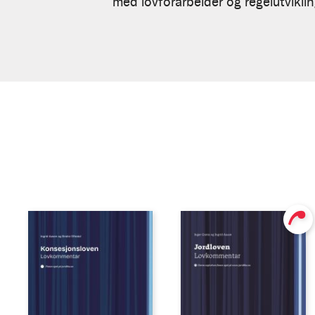
med lovforarbeider og regelutvikling