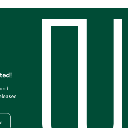
s
ted!
 and
releases
s