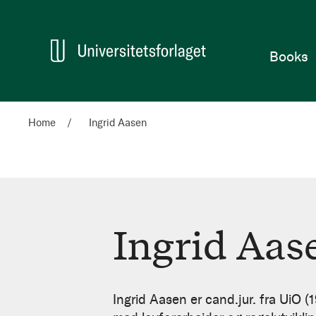
Home
Books
Home
Ingrid Aasen
Ingrid Aas
Ingrid
Aasen
Ingrid Aasen er cand.jur. fra UiO 