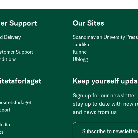
er Support
Our Sites
d Delivery
Scandinavian University Pres
Juridika
stomer Support
Kunne
nditions
Ublogg
itetsforlaget
Keep yourself upda
Sign up for our newsletter
rsitetsforlaget
stay up to date with new 
pport
and news from us.
Media
Subscribe to newsletter
ts