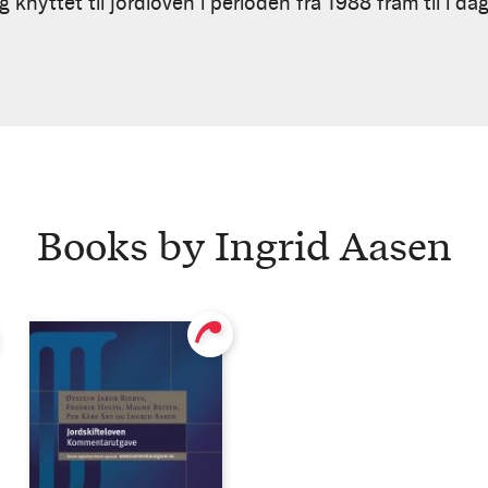
 knyttet til jordloven i perioden fra 1988 fram til i dag
Books by Ingrid Aasen