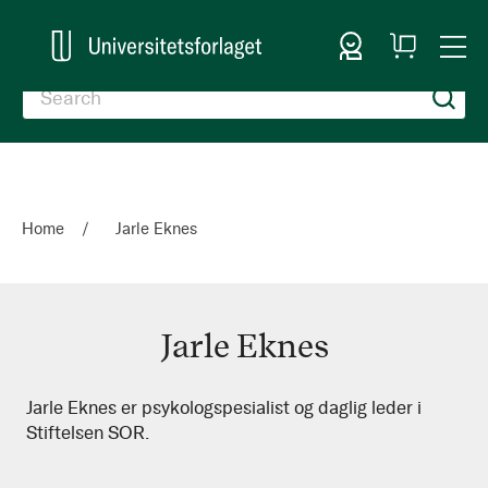
Sign In
My
Togg
Cart
Nav
Home
Jarle Eknes
Jarle Eknes
Jarle
Jarle Eknes er psykologspesialist og daglig leder i
Stiftelsen SOR.
Eknes