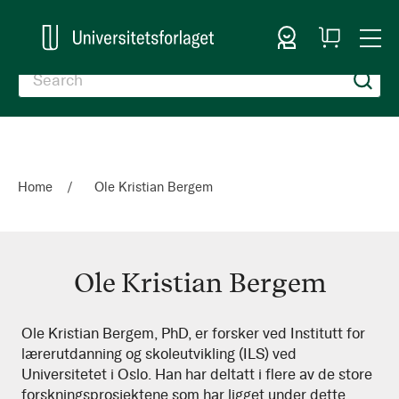
Sign In
My
Togg
Cart
Nav
Home
Ole Kristian Bergem
Ole Kristian Bergem
Ole
Ole Kristian Bergem, PhD, er forsker ved Institutt for
lærerutdanning og skoleutvikling (ILS) ved
Kristian
Universitetet i Oslo. Han har deltatt i flere av de store
Bergem
forskningsprosjektene som har ligget under dette