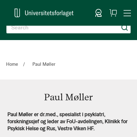
Sign In
My
Togg
Cart
Nav
Home
Paul Møller
Paul Møller
Paul
Paul Møller er dr.med., spesialist i psykiatri,
forskningssjef og leder av FoU-avdelingen, Klinikk for
Møller
Psykisk Helse og Rus, Vestre Viken HF.