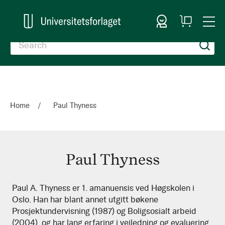
Sign In
My
Togg
Cart
Nav
Home
Paul Thyness
Paul Thyness
Paul
Paul A. Thyness er 1. amanuensis ved Høgskolen i
Oslo. Han har blant annet utgitt bøkene
Thyness
Prosjektundervisning (1987) og Boligsosialt arbeid
(2004), og har lang erfaring i veiledning og evaluering