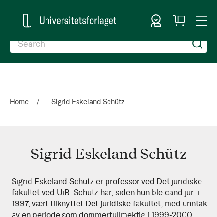
Sign In
My
Togg
Cart
Nav
Home
Sigrid Eskeland Schütz
Sigrid Eskeland Schütz
Sigrid
Sigrid Eskeland Schütz er professor ved Det juridiske
fakultet ved UiB. Schütz har, siden hun ble cand.jur. i
Eskeland
1997, vært tilknyttet Det juridiske fakultet, med unntak
Schütz
av en periode som dommerfullmektig i 1999-2000.