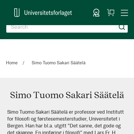
Sign In
My
Togg
Cart
Nav
Home
Simo Tuomo Sakari Säätelä
Simo Tuomo Sakari Säätelä
Simo
Simo Tuomo Sakari Säätelä er professor ved Institutt
for filosofi og førstesemesterstudier, Universitetet i
Tuomo
Bergen. Han har bl.a. utgitt "Det sanne, det gode og
Sakari
det skjønne. En innføring i filosofi" med Lars Fr. H.