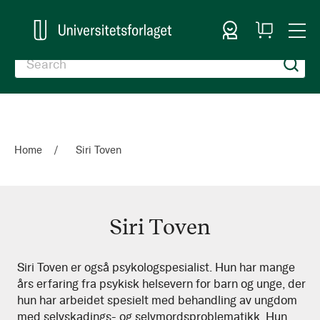
Sign In
My
Togg
Cart
Nav
Home
Siri Toven
Siri Toven
Siri
Siri Toven er også psykologspesialist. Hun har mange
års erfaring fra psykisk helsevern for barn og unge, der
Toven
hun har arbeidet spesielt med behandling av ungdom
med selvskadings- og selvmordsproblematikk. Hun