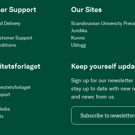
er Support
Our Sites
d Delivery
Scandinavian University Pres
Juridika
stomer Support
Kunne
nditions
Ublogg
itetsforlaget
Keep yourself upda
Sign up for our newsletter
rsitetsforlaget
stay up to date with new 
pport
and news from us.
Media
Subscribe to newsletter
ts