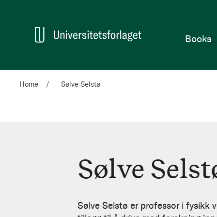
Home
Books
Home
Sølve Selstø
Sølve Selst
Sølve
Selstø
Sølve Selstø er professor i fysikk