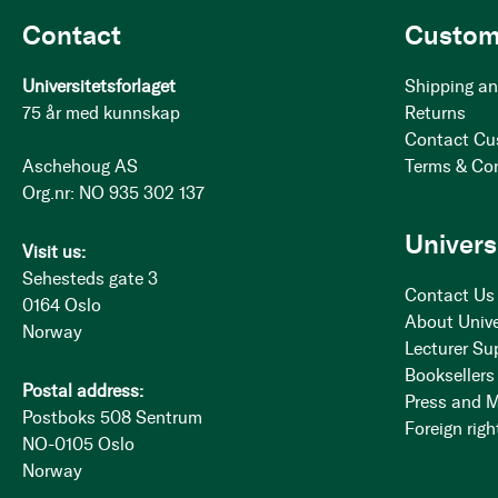
Contact
Custom
Universitetsforlaget
Shipping an
75 år med kunnskap
Returns
Contact Cu
Aschehoug AS
Terms & Co
Org.nr: NO 935 302 137
Univers
Visit us:
Sehesteds gate 3
Contact Us
0164 Oslo
About Unive
Norway
Lecturer Su
Booksellers
Postal address:
Press and 
Postboks 508 Sentrum
Foreign righ
NO-0105 Oslo
Norway