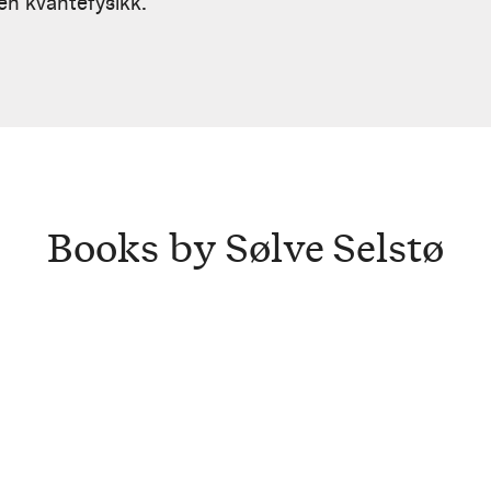
nen kvantefysikk.
Books by Sølve Selstø