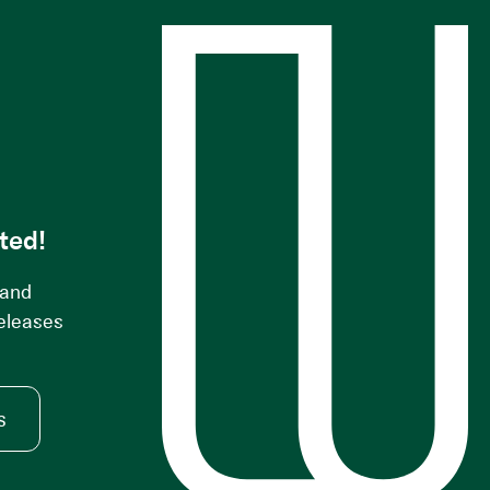
s
ted!
 and
releases
s