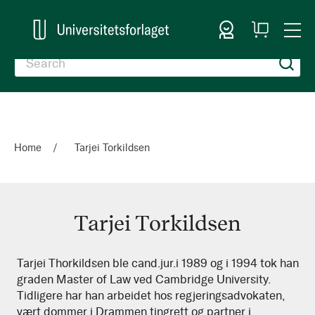
Sign In
My
Togg
Cart
Nav
Home
Tarjei Torkildsen
Tarjei Torkildsen
Tarjei
Tarjei Thorkildsen ble cand.jur.i 1989 og i 1994 tok han
graden Master of Law ved Cambridge University.
Torkildsen
Tidligere har han arbeidet hos regjeringsadvokaten,
vært dommer i Drammen tingrett og partner i