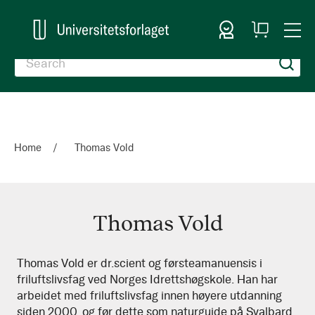
Sign In
My
Togg
Cart
Nav
Home
Thomas Vold
Thomas Vold
Thomas
Thomas Vold er dr.scient og førsteamanuensis i
friluftslivsfag ved Norges Idrettshøgskole. Han har
Vold
arbeidet med friluftslivsfag innen høyere utdanning
siden 2000, og før dette som naturguide på Svalbard,