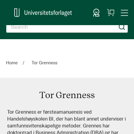
Sign In
My
Togg
Cart
Nav
Home
Tor Grenness
Tor Grenness
Tor
Tor Grenness er førsteamanuensis ved
Handelshøyskolen BI, der han blant annet underviser i
Grenness
samfunnsvitenskapelige metoder. Grennes har
doktorgrad i Business Administration (DBA) og har