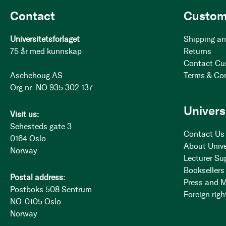
Contact
Custom
Universitetsforlaget
Shipping an
75 år med kunnskap
Returns
Contact Cu
Aschehoug AS
Terms & Co
Org.nr: NO 935 302 137
Univers
Visit us:
Sehesteds gate 3
Contact Us
0164 Oslo
About Unive
Norway
Lecturer Su
Booksellers
Postal address:
Press and 
Postboks 508 Sentrum
Foreign righ
NO-0105 Oslo
Norway