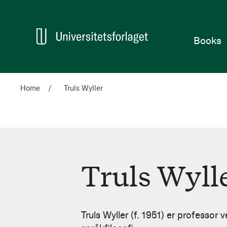
Home
Books
Home
Truls Wyller
Truls Wyll
Truls
Wyller
Truls Wyller (f. 1951) er professor 