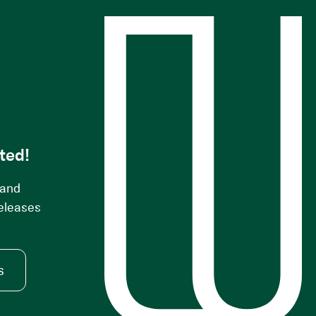
s
ted!
 and
releases
s