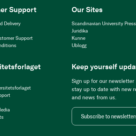
er Support
Our Sites
d Delivery
Scandinavian University Pres
Juridika
stomer Support
Kunne
nditions
Ublogg
itetsforlaget
Keep yourself upda
Sign up for our newsletter
rsitetsforlaget
stay up to date with new 
pport
and news from us.
Media
Subscribe to newsletter
ts