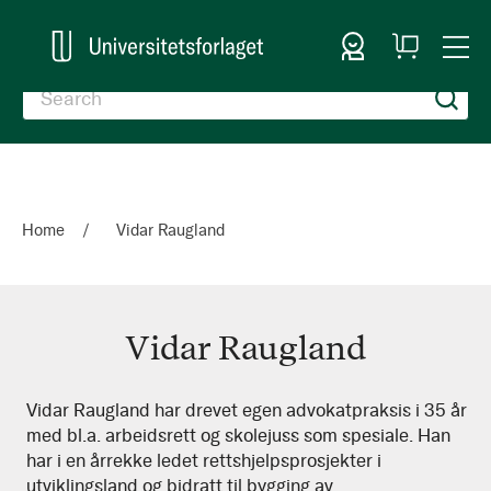
Sign In
My
Togg
Cart
Nav
Home
Vidar Raugland
Vidar Raugland
Vidar
Vidar Raugland har drevet egen advokatpraksis i 35 år
med bl.a. arbeidsrett og skolejuss som spesiale. Han
Raugland
har i en årrekke ledet rettshjelpsprosjekter i
utviklingsland og bidratt til bygging av