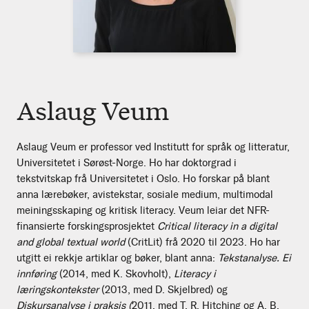
Aslaug Veum
Aslaug Veum er professor ved Institutt for språk og litteratur,
Universitetet i Sørøst-Norge. Ho har doktorgrad i
tekstvitskap frå Universitetet i Oslo. Ho forskar på blant
anna lærebøker, avistekstar, sosiale medium, multimodal
meiningsskaping og kritisk literacy. Veum leiar det NFR-
finansierte forskingsprosjektet
Critical literacy in a digital
and global textual world
(CritLit) frå 2020 til 2023. Ho har
utgitt ei rekkje artiklar og bøker, blant anna:
Tekstanalyse. Ei
innføring
(2014, med K. Skovholt),
Literacy i
læringskontekster
(2013, med D. Skjelbred) og
Diskursanalyse i praksis (
2011, med T. R. Hitching og A. B.