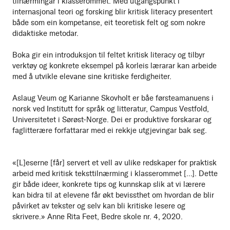
tilnærmingar i klasserommet. Med utgangspunkt i
internasjonal teori og forsking blir kritisk literacy presentert
både som ein kompetanse, eit teoretisk felt og som nokre
didaktiske metodar.
Boka gir ein introduksjon til feltet kritisk literacy og tilbyr
verktøy og konkrete eksempel på korleis lærarar kan arbeide
med å utvikle elevane sine kritiske ferdigheiter.
Aslaug Veum og Karianne Skovholt er båe førsteamanuens i
norsk ved Institutt for språk og litteratur, Campus Vestfold,
Universitetet i Sørøst-Norge. Dei er produktive forskarar og
faglitterære forfattarar med ei rekkje utgjevingar bak seg.
«[L]eserne [får] servert et vell av ulike redskaper for praktisk
arbeid med kritisk teksttilnærming i klasserommet [...]. Dette
gir både ideer, konkrete tips og kunnskap slik at vi lærere
kan bidra til at elevene får økt bevissthet om hvordan de blir
påvirket av tekster og selv kan bli kritiske lesere og
skrivere.» Anne Rita Feet, Bedre skole nr. 4, 2020.