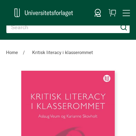
Sign In
My
Togg
Cart
Nav
Home
Kritisk literacy i klasserommet