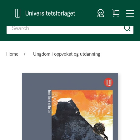
Sign In
My
Togg
Cart
Nav
Home
Ungdom i oppvekst og utdanning