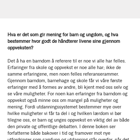
Hva er det som gir mening for barn og ungdom, og hva
bestemmer hvor godt de håndterer livene sine gjennom
oppveksten?
Det å ha en barndom å referere til er noe vi alle har felles.
Erfaringer fra skole og oppvekst er noe alle har; ikke de
samme erfaringene, men noen felles referanserammer.
Gjennom barndom, barnehage og skole får vi våre første
erfaringer med å formes av andre, bli kjent med oss selv og
se våre muligheter. For noen kan erfaringer fra barndom og
oppvekst også minne oss om mangel på muligheter og
mening. Fordi utdanningssystemet bestemmer mye over
hvilke muligheter vi får ta del i og hvilken lærdom vi bør
tilegne oss, er barn og unges oppvekst en viktig del av både
den private og offentlige debatten. I denne boken ser
forfatterne både bakover i tid og framover mot nye
utfordringer som samfunn og utdanning står overfor, når det