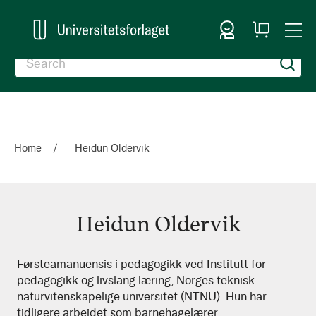
Sign In
My
Togg
Cart
Nav
Home
Heidun Oldervik
Heidun Oldervik
Heidun
Førsteamanuensis i pedagogikk ved Institutt for
pedagogikk og livslang læring, Norges teknisk-
Oldervik
naturvitenskapelige universitet (NTNU). Hun har
tidligere arbeidet som barnehagelærer,