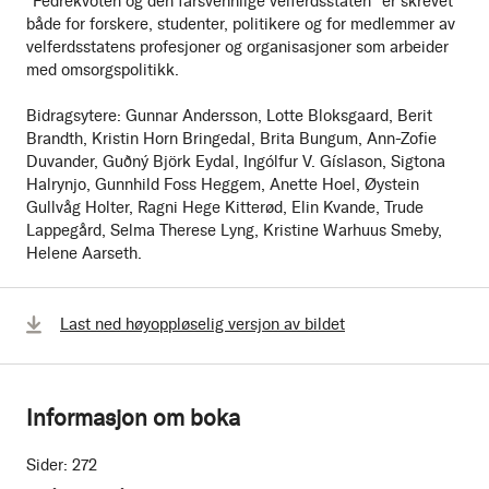
"Fedrekvoten og den farsvennlige velferdsstaten" er skrevet
både for forskere, studenter, politikere og for medlemmer av
velferdsstatens profesjoner og organisasjoner som arbeider
med omsorgspolitikk.
Bidragsytere: Gunnar Andersson, Lotte Bloksgaard, Berit
Brandth, Kristin Horn Bringedal, Brita Bungum, Ann-Zofie
Duvander, Guðný Björk Eydal, Ingólfur V. Gíslason, Sigtona
Halrynjo, Gunnhild Foss Heggem, Anette Hoel, Øystein
Gullvåg Holter, Ragni Hege Kitterød, Elin Kvande, Trude
Lappegård, Selma Therese Lyng, Kristine Warhuus Smeby,
Helene Aarseth.
Last ned høyoppløselig versjon av bildet
Informasjon om boka
Sider:
272