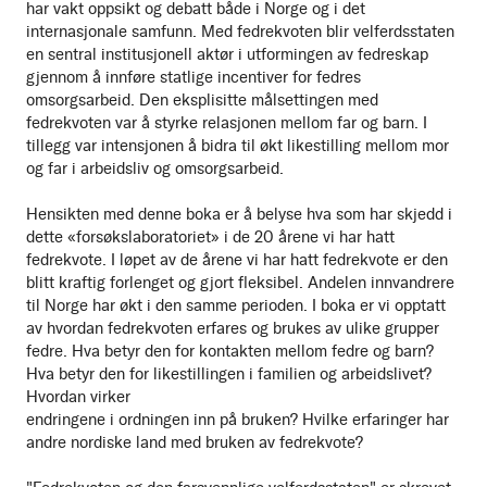
har vakt oppsikt og debatt både i Norge og i det
internasjonale samfunn. Med fedrekvoten blir velferdsstaten
en sentral institusjonell aktør i utformingen av fedreskap
gjennom å innføre statlige incentiver for fedres
omsorgsarbeid. Den eksplisitte målsettingen med
fedrekvoten var å styrke relasjonen mellom far og barn. I
tillegg var intensjonen å bidra til økt likestilling mellom mor
og far i arbeidsliv og omsorgsarbeid.
Hensikten med denne boka er å belyse hva som har skjedd i
dette «forsøkslaboratoriet» i de 20 årene vi har hatt
fedrekvote. I løpet av de årene vi har hatt fedrekvote er den
blitt kraftig forlenget og gjort fleksibel. Andelen innvandrere
til Norge har økt i den samme perioden. I boka er vi opptatt
av hvordan fedrekvoten erfares og brukes av ulike grupper
fedre. Hva betyr den for kontakten mellom fedre og barn?
Hva betyr den for likestillingen i familien og arbeidslivet?
Hvordan virker
endringene i ordningen inn på bruken? Hvilke erfaringer har
andre nordiske land med bruken av fedrekvote?