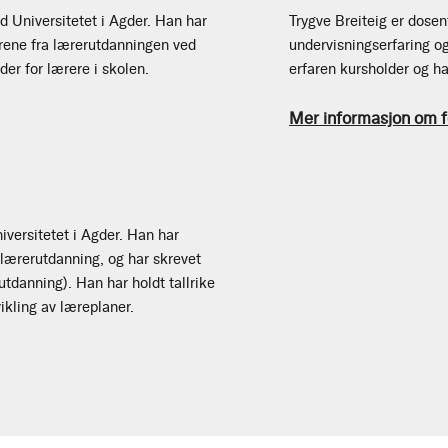
d Universitetet i Agder. Han har
Trygve Breiteig er dose
årene fra lærerutdanningen ved
undervisningserfaring o
der for lærere i skolen.
erfaren kursholder og ha
Mer informasjon om f
versitetet i Agder. Han har
 lærerutdanning, og har skrevet
tdanning). Han har holdt tallrike
vikling av læreplaner.