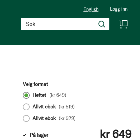
Logg inn
English
Søk
Velg format
Heftet
(
kr 649
)
Allvit ebok
(
kr 519
)
Allvit ebok
(
kr 529
)
kr 649
På lager