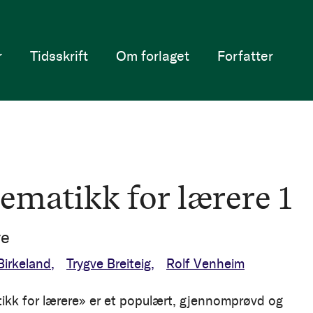
r
Tidsskrift
Om forlaget
Forfatter
ematikk for lærere 1
ve
Birkeland
Trygve Breiteig
Rolf Venheim
kk for lærere» er et populært, gjennomprøvd og