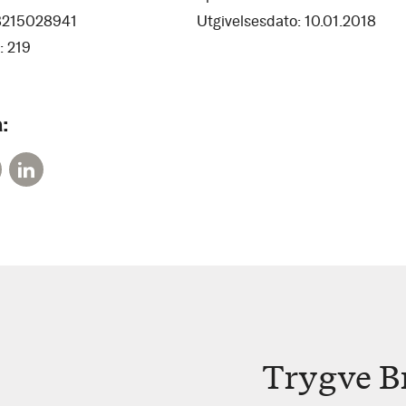
8215028941
Utgivelsesdato:
10.01.2018
:
219
:
Trygve Br