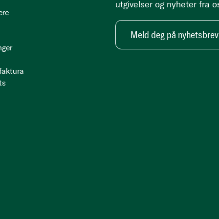
utgivelser og nyheter fra o
ere
Meld deg på nyhetsbrev
nger
 faktura
ts