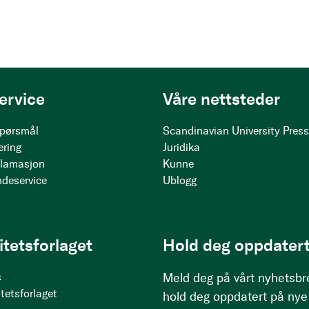
ervice
Våre nettsteder
 spørsmål
Scandinavian University Pres
ering
Juridika
klamasjon
Kunne
ndeservice
Ublogg
itetsforlaget
Hold deg oppdatert
s
Meld deg på vårt nyhetsbr
tetsforlaget
hold deg oppdatert på nye