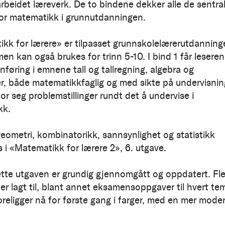
beidet læreverk. De to bindene dekker alle de sentra
r matematikk i grunnutdanningen.
kk for lærere» er tilpasset grunnskolelærerutdanning
 men kan også brukes for trinn 5-10. I bind 1 får lesere
nføring i emnene tall og tallregning, algebra og
r, både matematikkfaglig og med sikte på undervisnin
or seg problemstillinger rundt det å undervise i
kk.
ometri, kombinatorikk, sannsynlighet og statistikk
 i «Matematikk for lærere 2», 6. utgave.
tte utgaven er grundig gjennomgått og oppdatert. Fle
er lagt til, blant annet eksamensoppgaver til hvert te
religger nå for første gang i farger, med en mer mode