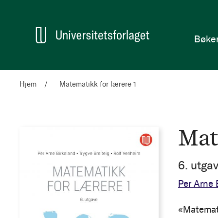
en
Hjem
Bøke
Hjem
Matematikk for lærere 1
Mat
6. utga
Per Arne 
«Matemati