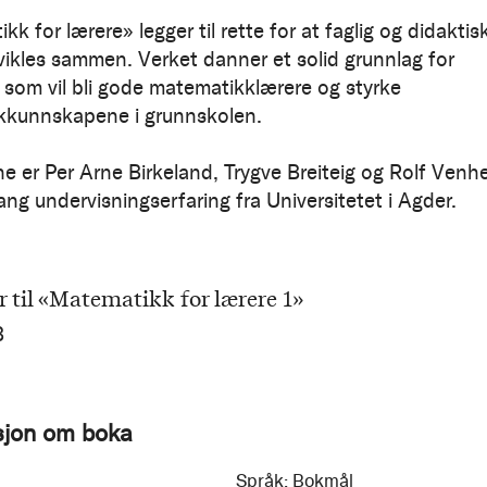
k for lærere» legger til rette for at faglig og didaktis
tvikles sammen. Verket danner et solid grunnlag for
 som vil bli gode matematikklærere og styrke
kkunnskapene i grunnskolen.
ne er Per Arne Birkeland, Trygve Breiteig og Rolf Venh
ang undervisningserfaring fra Universitetet i Agder.
r til «Matematikk for lærere 1»
B
sjon om boka
Språk:
Bokmål