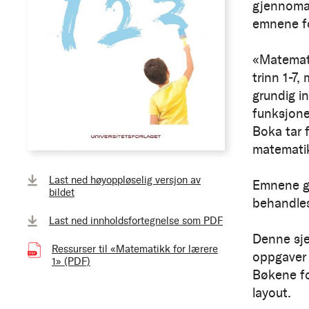
gjennomar
emnene fo
«Matemati
trinn 1-7,
grundig in
funksjone
Boka tar f
matemati
Last ned høyoppløselig versjon av
Emnene ge
bildet
behandles
Last ned innholdsfortegnelse som PDF
Denne sje
Ressurser til «Matematikk for lærere
oppgaver 
1» (PDF)
(339.92 kB)
Bøkene fo
layout.