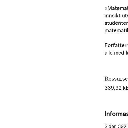
«Matematik
innsikt u
studenter
matemati
Forfatter
alle med l
Ressurse
339,92 k
Informa
Sider:
392