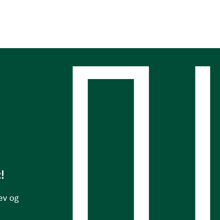
s
!
ev og