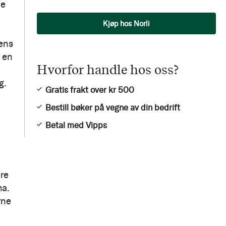
le
Antall
Kjøp hos Norli
ens
n en
Hvorfor handle hos oss?
g.
Gratis frakt over kr 500
Bestill bøker på vegne av din bedrift
Betal med Vipps
re
ma.
rne