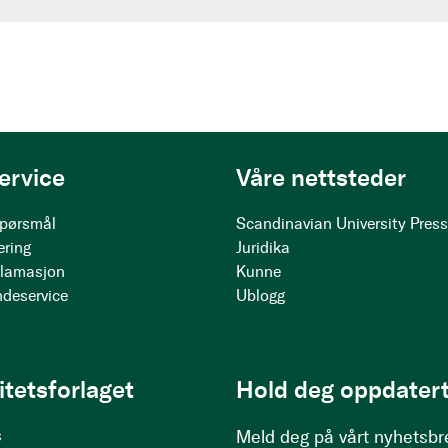
ervice
Våre nettsteder
 spørsmål
Scandinavian University Pres
ering
Juridika
klamasjon
Kunne
ndeservice
Ublogg
itetsforlaget
Hold deg oppdatert
s
Meld deg på vårt nyhetsbr