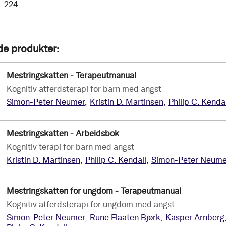
:
224
de produkter
Mestringskatten - Terapeutmanual
kr 419
Kognitiv atferdsterapi for barn med angst
Simon-Peter Neumer
Kristin D. Martinsen
Philip C. Kendal
Mestringskatten - Arbeidsbok
kr 409
Kognitiv terapi for barn med angst
Kristin D. Martinsen
Philip C. Kendall
Simon-Peter Neume
Mestringskatten for ungdom - Terapeutmanual
kr 399
Kognitiv atferdsterapi for ungdom med angst
Simon-Peter Neumer
Rune Flaaten Bjørk
Kasper Arnberg