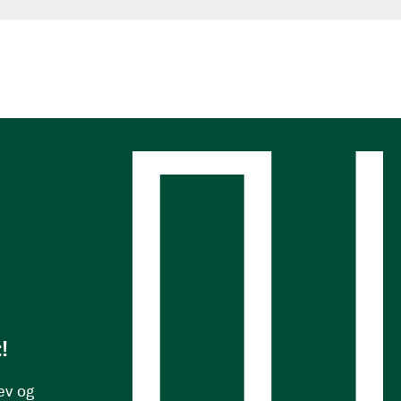
s
!
ev og