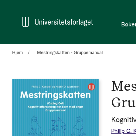
en
Hjem
Bøke
Hjem
Mestringskatten - Gruppemanual
Mes
Gru
Kogniti
Philip C. 