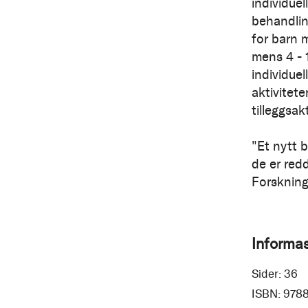
individue
behandlin
for barn m
mens 4 - 
individuel
aktivitet
tilleggsak
"Et nytt 
de er red
Forskning
Informa
Sider:
36
ISBN:
978