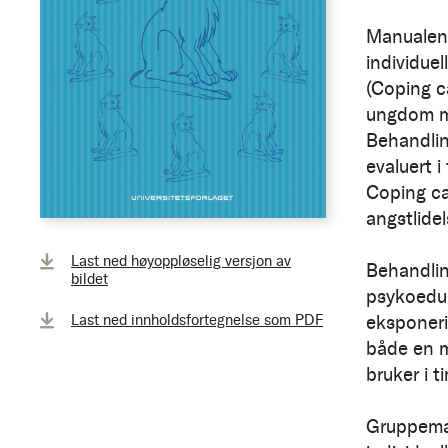
Manualen 
individue
(Coping c
ungdom m
Behandlin
evaluert i
Coping ca
angstlide
Last ned høyoppløselig versjon av
Behandlin
bildet
psykoeduk
Last ned innholdsfortegnelse som PDF
eksponeri
både en m
bruker i t
Gruppeman