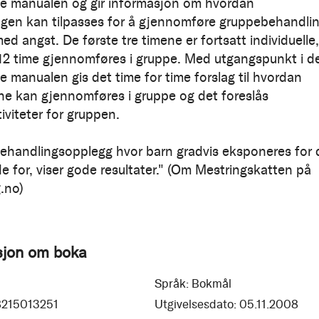
lle manualen og gir informasjon om hvordan
gen kan tilpasses for å gjennomføre gruppebehandli
ed angst. De første tre timene er fortsatt individuelle,
12 time gjennomføres i gruppe. Med utgangspunkt i d
le manualen gis det time for time forslag til hvordan
ene kan gjennomføres i gruppe og det foreslås
tiviteter for gruppen.
behandlingsopplegg hvor barn gradvis eksponeres for 
de for, viser gode resultater." (Om Mestringskatten på
.no)
sjon om boka
Språk:
Bokmål
8215013251
Utgivelsesdato:
05.11.2008