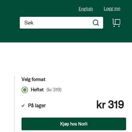
Logg inn
English
Søk
Velg format
Heftet
(
kr 319
)
kr 319
På lager
Antall
Kjøp hos Norli