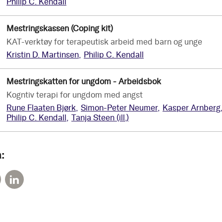
Philip C. Kendall
Mestringskassen (Coping kit)
kr 1 249
KAT-verktøy for terapeutisk arbeid med barn og unge
Kristin D. Martinsen
Philip C. Kendall
Mestringskatten for ungdom - Arbeidsbok
kr 409
Kogntiv terapi for ungdom med angst
Rune Flaaten Bjørk
Simon-Peter Neumer
Kasper Arnberg
Philip C. Kendall
Tanja Steen
(ill.)
: