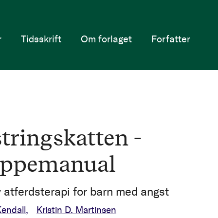
r
Tidsskrift
Om forlaget
Forfatter
tringskatten -
ppemanual
v atferdsterapi for barn med angst
Kendall
Kristin D. Martinsen