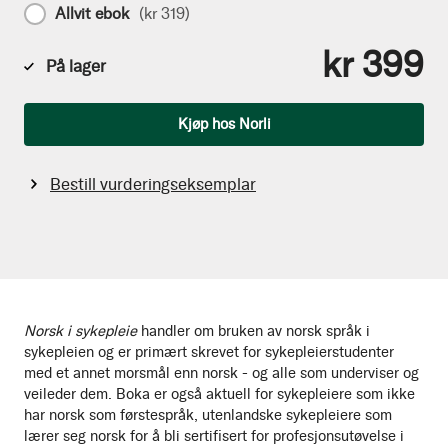
Allvit ebok
(
kr 319
)
kr 399
På lager
Antall
Kjøp hos Norli
Bestill vurderingseksemplar
Norsk i sykepleie
handler om bruken av norsk språk i
sykepleien og er primært skrevet for sykepleierstudenter
med et annet morsmål enn norsk - og alle som underviser og
veileder dem. Boka er også aktuell for sykepleiere som ikke
har norsk som førstespråk, utenlandske sykepleiere som
lærer seg norsk for å bli sertifisert for profesjonsutøvelse i