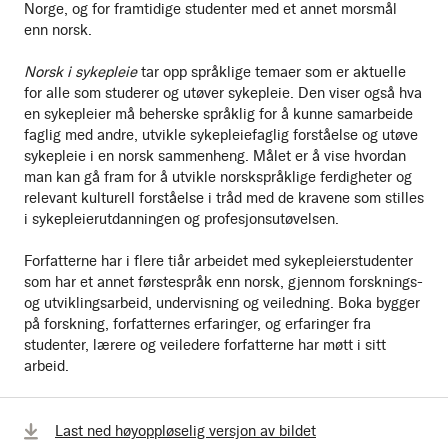
Norge, og for framtidige studenter med et annet morsmål
enn norsk.
Norsk i sykepleie
tar opp språklige temaer som er aktuelle
for alle som studerer og utøver sykepleie. Den viser også hva
en sykepleier må beherske språklig for å kunne samarbeide
faglig med andre, utvikle sykepleiefaglig forståelse og utøve
sykepleie i en norsk sammenheng. Målet er å vise hvordan
man kan gå fram for å utvikle norskspråklige ferdigheter og
relevant kulturell forståelse i tråd med de kravene som stilles
i sykepleierutdanningen og profesjonsutøvelsen.
Forfatterne har i flere tiår arbeidet med sykepleierstudenter
som har et annet førstespråk enn norsk, gjennom forsknings-
og utviklingsarbeid, undervisning og veiledning. Boka bygger
på forskning, forfatternes erfaringer, og erfaringer fra
studenter, lærere og veiledere forfatterne har møtt i sitt
arbeid.
Bla
Last ned høyoppløselig versjon av bildet