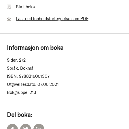
i
Bla i boka
boka
Last ned innholdsfortegnelse som PDF
Informasjon om boka
Sider:
272
Språk:
Bokmål
ISBN:
9788215051307
Utgivelsesdato:
07.05.2021
Bokgruppe:
213
Del boka: