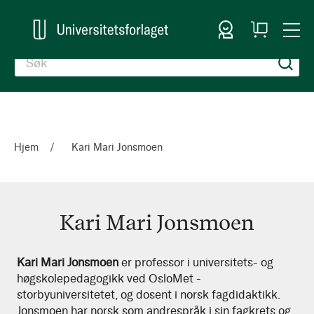
Logg inn
Handlekurv
Togg
en
Nav
Hjem
Kari Mari Jonsmoen
Kari Mari Jonsmoen
Kari
Kari Mari Jonsmoen
er professor i universitets- og
høgskolepedagogikk ved OsloMet -
Mari
storbyuniversitetet, og dosent i norsk fagdidaktikk.
Jonsmoen
Jonsmoen har norsk som andrespråk i sin fagkrets og