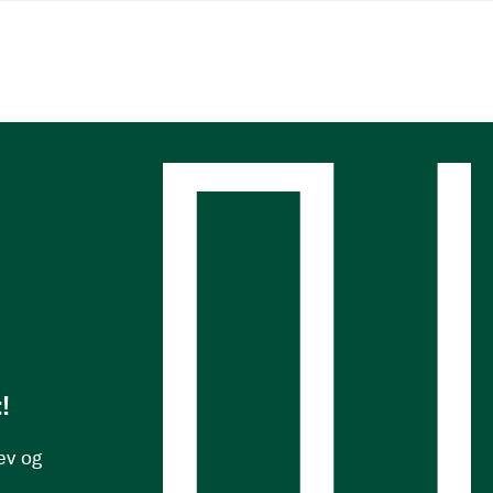
s
!
ev og