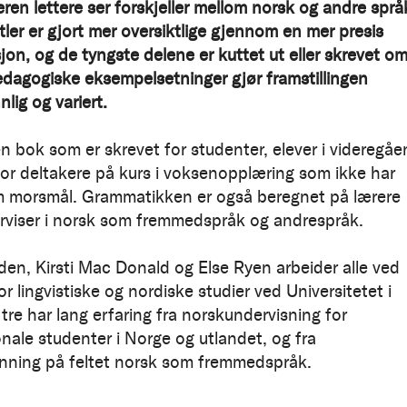
seren lettere ser forskjeller mellom norsk og andre språ
tler er gjort mer oversiktlige gjennom en mer presis
jon, og de tyngste delene er kuttet ut eller skrevet om
dagogiske eksempelsetninger gjør framstillingen
lig og variert.
en bok som er skrevet for studenter, elever i videregå
for deltakere på kurs i voksenopplæring som ikke har
 morsmål. Grammatikken er også beregnet på lærere
viser i norsk som fremmedspråk og andrespråk.
en, Kirsti Mac Donald og Else Ryen arbeider alle ved
for lingvistiske og nordiske studier ved Universitetet i
 tre har lang erfaring fra norskundervisning for
onale studenter i Norge og utlandet, og fra
nning på feltet norsk som fremmedspråk.