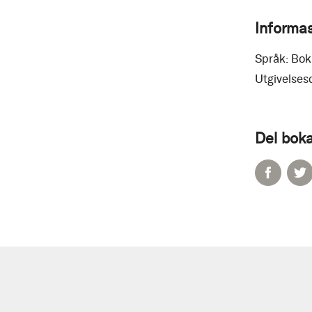
Informa
Språk:
Bok
Utgivelses
Del boka