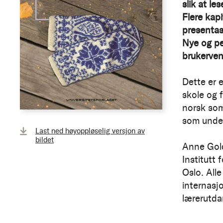
slik at le
Flere kapi
presentas
Nye og pe
brukervenn
Dette er 
skole og 
norsk som
som under
Last ned høyoppløselig versjon av
bildet
Anne Gold
Institutt 
Oslo. Alle
internasj
lærerutda