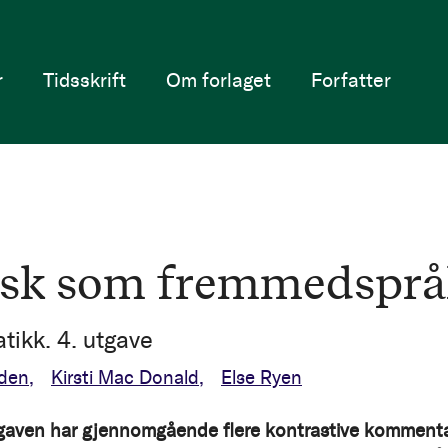
r
Tidsskrift
Om forlaget
Forfatter
sk som fremmedsprå
ikk. 4. utgave
den
Kirsti Mac Donald
Else Ryen
gaven har gjennomgående flere kontrastive kommenta