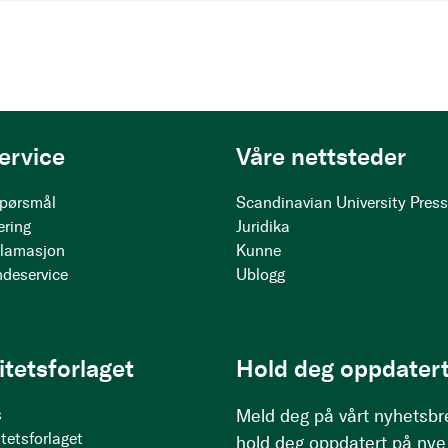
ervice
Våre nettsteder
 spørsmål
Scandinavian University Pres
ering
Juridika
klamasjon
Kunne
ndeservice
Ublogg
itetsforlaget
Hold deg oppdatert
s
Meld deg på vårt nyhetsbr
tetsforlaget
hold deg oppdatert på nye