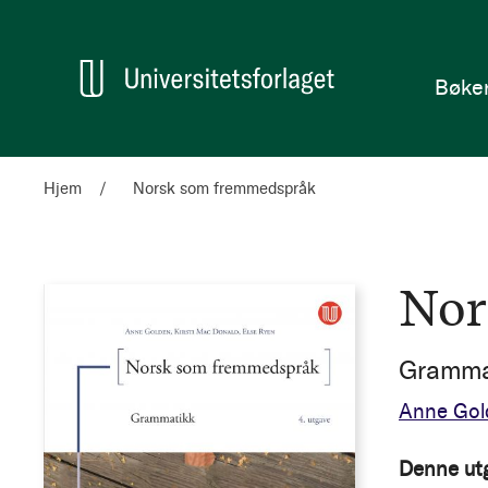
en
Hjem
Bøke
Hjem
Norsk som fremmedspråk
Nor
Grammat
Anne Gol
Denne ut