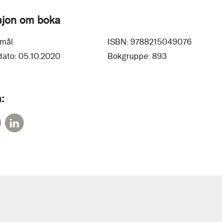
sjon om boka
mål
ISBN:
9788215049076
dato:
05.10.2020
Bokgruppe:
893
: