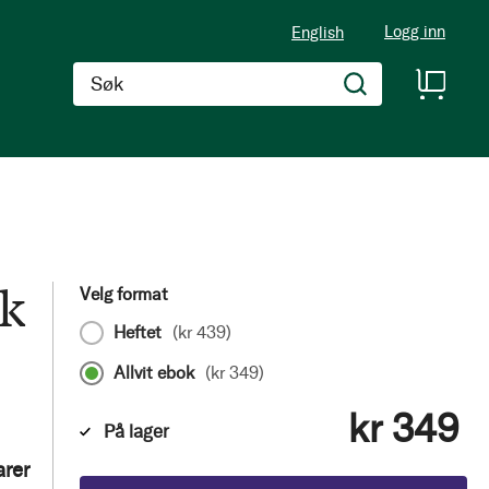
Logg inn
English
Søk
k
Velg format
Heftet
(
kr 439
)
Allvit ebok
(
kr 349
)
kr 349
På lager
rer