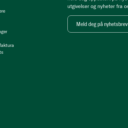
utgivelser og nyheter fra o
ere
Meld deg på nyhetsbrev
nger
 faktura
ts