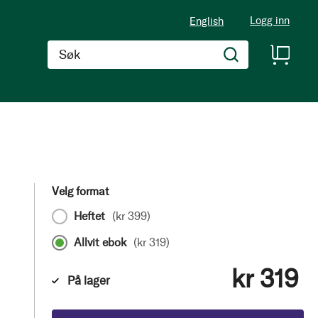
Logg inn
English
Søk
Velg format
Heftet
(
kr 399
)
Allvit ebok
(
kr 319
)
kr 319
På lager