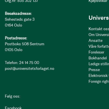
Org.nr: 935 302 137
Kjøpsvilkår
Besøksadresse:
Univers
Sehesteds gate 3
0164 Oslo
Kontakt os
Om Universi
Postadresse:
Ansatte
Postboks 508 Sentrum
Våre forfatt
0105 Oslo
Foreleser
Bokhandel
Telefon: 24 14 75 00
Ledige stilli
post@universitetsforlaget.no
Presse
Elektronisk
Foreign righ
Følg oss:
Facebook