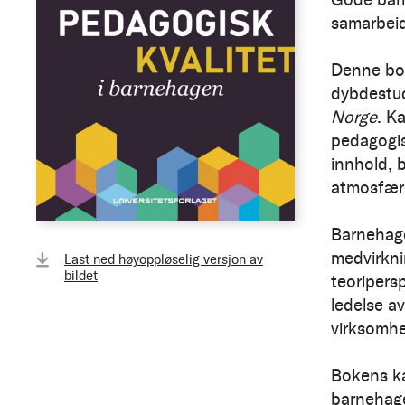
samarbeid
Denne bok
dybdestud
Norge
. K
pedagogis
innhold, 
atmosfær
Barnehagep
medvirknin
Last ned høyoppløselig versjon av
bildet
teoripers
ledelse a
virksomhe
Bokens ka
barnehage