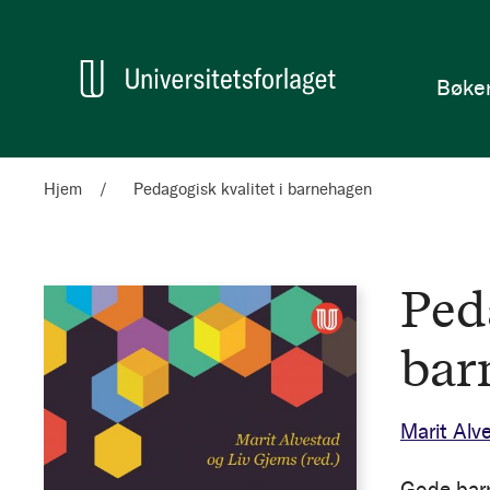
en
Hjem
Bøke
Hjem
Pedagogisk kvalitet i barnehagen
Ped
bar
Marit Alv
Gode bar