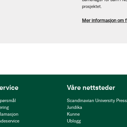
prosjektet.
Mer informasjon om f
ervice
Våre nettsteder
 spørsmål
Scandinavian University Pres
ering
Juridika
klamasjon
Kunne
ndeservice
Ublogg