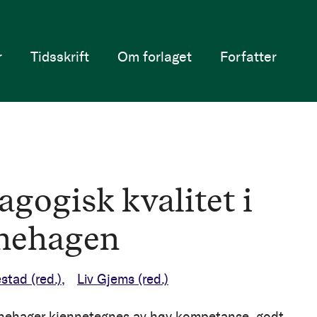
r
Tidsskrift
Om forlaget
Forfatter
agogisk kvalitet i
nehagen
estad
(red.)
Liv Gjems
(red.)
nehager kjennetegnes av høy kompetanse, godt