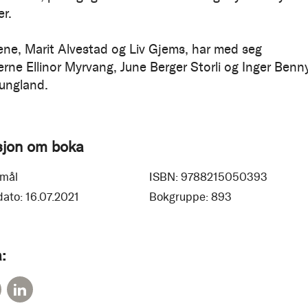
r.
ne, Marit Alvestad og Liv Gjems, har med seg
erne Ellinor Myrvang, June Berger Storli og Inger Benn
ungland.
sjon om boka
mål
ISBN:
9788215050393
dato:
16.07.2021
Bokgruppe:
893
: