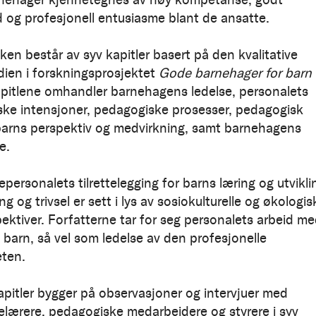
 og profesjonell entusiasme blant de ansatte.
en består av syv kapitler basert på den kvalitative
ien i forskningsprosjektet
Gode barnehager for barn 
apitlene omhandler barnehagens ledelse, personalets
ke intensjoner, pedagogiske prosesser, pedagogisk
barns perspektiv og medvirkning, samt barnehagens
e.
ersonalets tilrettelegging for barns læring og utvikli
g og trivsel er sett i lys av sosiokulturelle og økologis
pektiver. Forfatterne tar for seg personalets arbeid m
v barn, så vel som ledelse av den profesjonelle
ten.
pitler bygger på observasjoner og intervjuer med
lærere, pedagogiske medarbeidere og styrere i syv