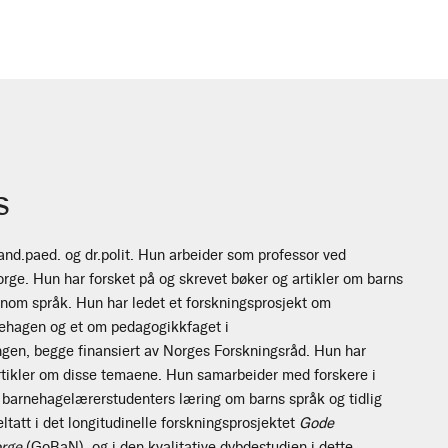
s
nd.paed. og dr.polit. Hun arbeider som professor ved
orge. Hun har forsket på og skrevet bøker og artikler om barns
nom språk. Hun har ledet et forskningsprosjekt om
nehagen og et om pedagogikkfaget i
en, begge finansiert av Norges Forskningsråd. Hun har
artikler om disse temaene. Hun samarbeider med forskere i
barnehagelærerstudenters læring om barns språk og tidlig
eltatt i det longitudinelle forskningsprosjektet
Gode
orge
(GoBaN), og i den kvalitative dybdestudien i dette