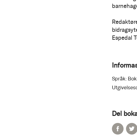
barnehage
Redaktøre
bidragsyt
Espedal T
Informa
Språk:
Bok
Utgivelses
Del boka