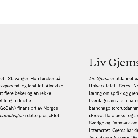
Liv Gjem
et i Stavanger. Hun forsker på
Liv Gjems
er utdannet ca
sspørsmål og kvalitet. Alvestad
Universitetet i Sørøst-N
ert flere bøker og en rekke
læring om språk og gjen
t longitudinelle
hverdagssamtaler i bar
(GoBaN) finansiert av Norges
barnehagelærerutdanning
i barnehagen
i dette prosjektet.
skrevet flere bøker og 
Sverige og Danmark om 
litterasitet. Gjems har d
barnehager for barn i N