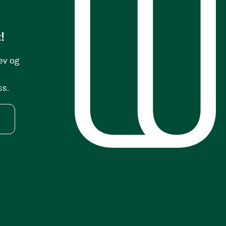
!
ev og
ss.