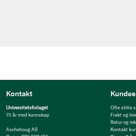
Kontakt
Kundes
Universitetsforlaget
Ofte stilte
75 år med kunnskap
Frakt og lev
Retur og re
Aschehoug AS
Kontakt ku