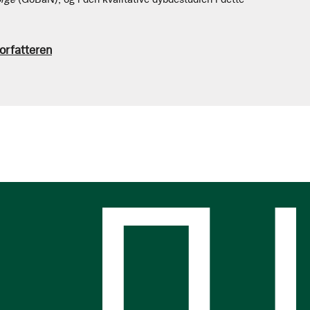
orfatteren
s