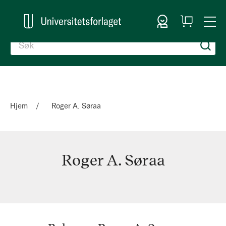
Logg inn
Handlekurv
Togg
en
Nav
Hjem
Roger A. Søraa
Roger A. Søraa
Roger
A.
Søraa