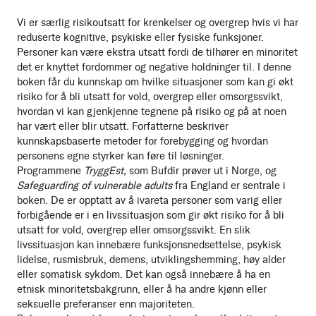
Vi er særlig risikoutsatt for krenkelser og overgrep hvis vi har
reduserte kognitive, psykiske eller fysiske funksjoner.
Personer kan være ekstra utsatt fordi de tilhører en minoritet
det er knyttet fordommer og negative holdninger til. I denne
boken får du kunnskap om hvilke situasjoner som kan gi økt
risiko for å bli utsatt for vold, overgrep eller omsorgssvikt,
hvordan vi kan gjenkjenne tegnene på risiko og på at noen
har vært eller blir utsatt. Forfatterne beskriver
kunnskapsbaserte metoder for forebygging og hvordan
personens egne styrker kan føre til løsninger.
Programmene
TryggEst,
som Bufdir prøver ut i Norge, og
Safeguarding of vulnerable adults
fra England er sentrale i
boken. De er opptatt av å ivareta personer som varig eller
forbigående er i en livssituasjon som gir økt risiko for å bli
utsatt for vold, overgrep eller omsorgssvikt. En slik
livssituasjon kan innebære funksjonsnedsettelse, psykisk
lidelse, rusmisbruk, demens, utviklingshemming, høy alder
eller somatisk sykdom. Det kan også innebære å ha en
etnisk minoritetsbakgrunn, eller å ha andre kjønn eller
seksuelle preferanser enn majoriteten.