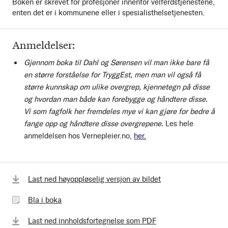
Boken er skrevet for profesjoner innenfor velferdstjenestene,
enten det er i kommunene eller i spesialisthelsetjenesten.
Anmeldelser:
Gjennom boka til Dahl og Sørensen vil man ikke bare få
en større forståelse for TryggEst, men man vil også få
større kunnskap om ulike overgrep, kjennetegn på disse
og hvordan man både kan forebygge og håndtere disse.
Vi som fagfolk her fremdeles mye vi kan gjøre for bedre å
fange opp og håndtere disse overgrepene.
Les hele
anmeldelsen hos Vernepleier.no,
her.
Bla
Last ned høyoppløselig versjon av bildet
i
Bla i boka
boka
Last ned innholdsfortegnelse som PDF