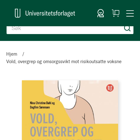
Logg inn
Handlekurv
Togg
en
Nav
Hjem
Vold, overgrep og omsorgssvikt mot risikoutsatte voksne