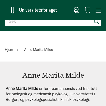
Logg inn
Handlekurv
Togg
en
Nav
Hjem
Anne Marita Milde
Anne Marita Milde
Anne
Anne Marita Milde
er førsteamanuensis ved Institutt
for biologisk og medisinsk psykologi, Universitetet i
Marita
Bergen, og psykologspesialist i klinisk psykologi.
Milde