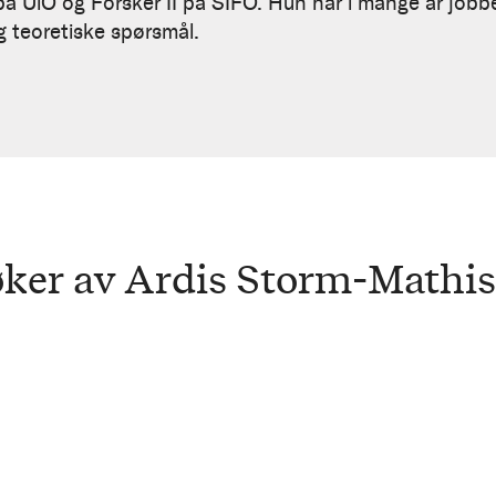
på UiO og Forsker II på SIFO. Hun har i mange år jobb
g teoretiske spørsmål.
ker av Ardis Storm-Mathi