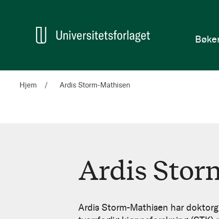
en
Hjem
Bøke
Hjem
Ardis Storm-Mathisen
Ardis Stor
Ardis
Storm-
Ardis Storm-Mathisen har doktorgrad