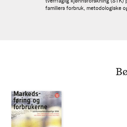
Mathisen
tverrfaglig kjønnsforskning (STK) 
familiers forbruk, metodologiske o
Bø