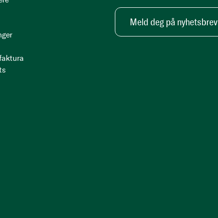
Meld deg på nyhetsbrev
nger
 faktura
ts