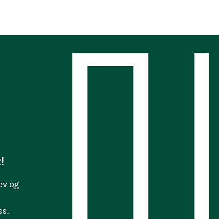
s
!
ev og
ss.