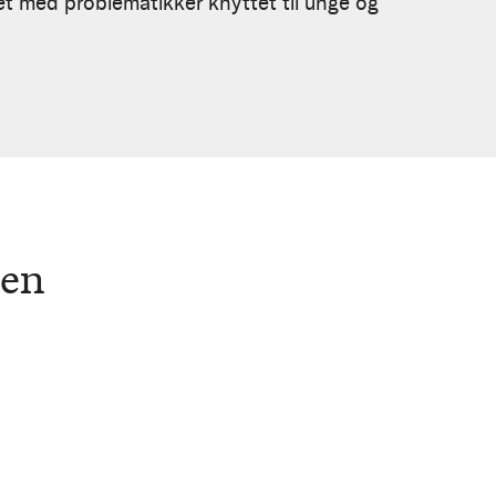
et med problematikker knyttet til unge og
sen