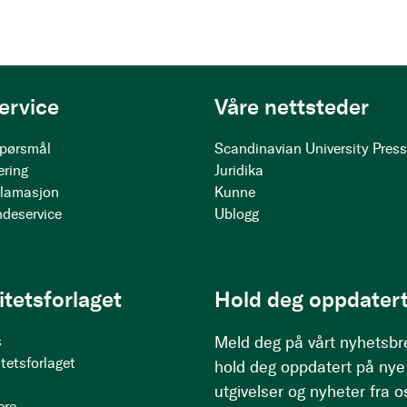
ervice
Våre nettsteder
 spørsmål
Scandinavian University Pres
ering
Juridika
klamasjon
Kunne
ndeservice
Ublogg
itetsforlaget
Hold deg oppdatert
s
Meld deg på vårt nyhetsbr
tetsforlaget
hold deg oppdatert på nye
utgivelser og nyheter fra o
ere