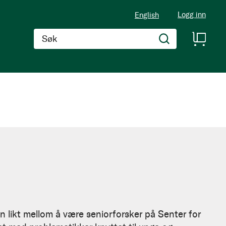
Logg inn
English
Søk
in likt mellom å være seniorforsker på Senter for