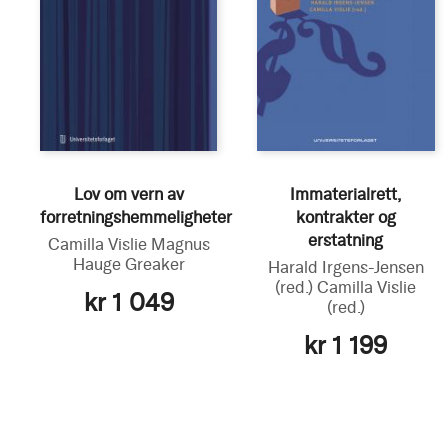
Lov om vern av
Immaterialrett,
forretningshemmeligheter
kontrakter og
erstatning
Camilla Vislie
Magnus
Hauge Greaker
Harald Irgens-Jensen
(red.)
Camilla Vislie
kr 1 049
(red.)
kr 1 199