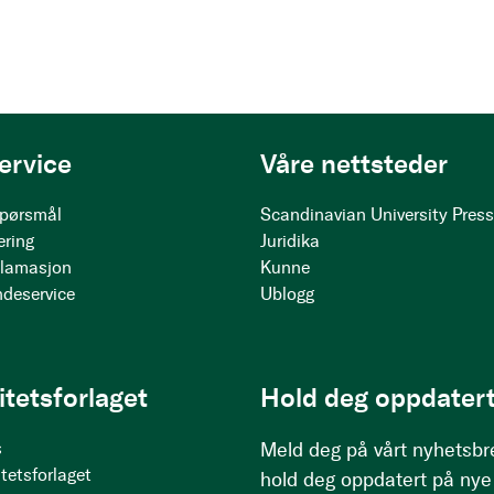
ervice
Våre nettsteder
 spørsmål
Scandinavian University Pres
ering
Juridika
klamasjon
Kunne
ndeservice
Ublogg
itetsforlaget
Hold deg oppdatert
s
Meld deg på vårt nyhetsbr
tetsforlaget
hold deg oppdatert på nye