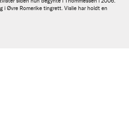
stvister siden hun begynte i Thommessen i 2006.
 i Øvre Romerike tingrett. Vislie har holdt en