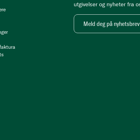
utgivelser og nyheter fra o
ere
Meld deg på nyhetsbrev
nger
 faktura
ts