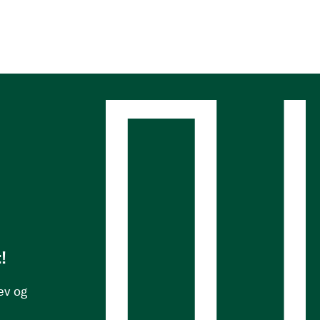
s
!
ev og