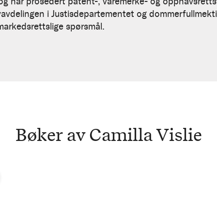
og har prosedert patent-, varemerke- og opphavsrett
ovavdelingen i Justisdepartementet og dommerfullmektig
markedsrettslige spørsmål.
Bøker av Camilla Vislie