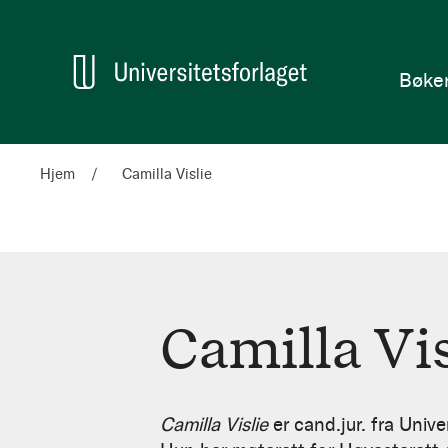
en
Hjem
Bøke
Hjem
Camilla Vislie
Camilla Vis
Camilla
Vislie
Camilla Vislie
er cand.jur. fra Univ