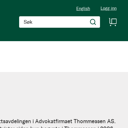
Logg inn
English
Søk
alrettsavdelingen i Advokatfirmaet Thommessen AS.