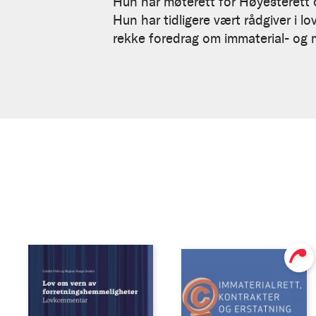
Hun har møterett for Høyesterett 
Hun har tidligere vært rådgiver i l
rekke foredrag om immaterial- og 