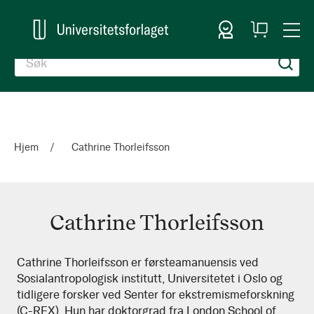
Logg inn
Handlekurv
Togg
en
Nav
Hjem
Cathrine Thorleifsson
Cathrine Thorleifsson
Cathrine
Cathrine Thorleifsson er førsteamanuensis ved
Sosialantropologisk institutt, Universitetet i Oslo og
Thorleifsson
tidligere forsker ved Senter for ekstremismeforskning
(C-REX). Hun har doktorgrad fra London School of