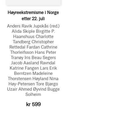
Høyreekstremisme i Norge
etter 22. juli
Anders Ravik Jupskås
(red.)
Alida Skiple
Birgitte P.
Haanshuus
Charlotte
Tandberg
Christopher
Rettedal Fardan
Cathrine
Thorleifsson
Hans Peter
Tranøy
Iris Beau Segers
Jacob Aasland Ravndal
Katrine Fangen
Lars Erik
Berntzen
Madeleine
Thorstensen Høyland
Nina
Høy-Petersen
Tore Bjørgo
Uzair Ahmed
Øyvind Bugge
Solheim
kr 599