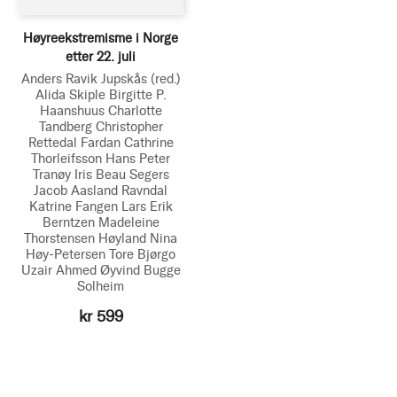
Høyreekstremisme i Norge
etter 22. juli
Anders Ravik Jupskås
(red.)
Alida Skiple
Birgitte P.
Haanshuus
Charlotte
Tandberg
Christopher
Rettedal Fardan
Cathrine
Thorleifsson
Hans Peter
Tranøy
Iris Beau Segers
Jacob Aasland Ravndal
Katrine Fangen
Lars Erik
Berntzen
Madeleine
Thorstensen Høyland
Nina
Høy-Petersen
Tore Bjørgo
Uzair Ahmed
Øyvind Bugge
Solheim
kr 599