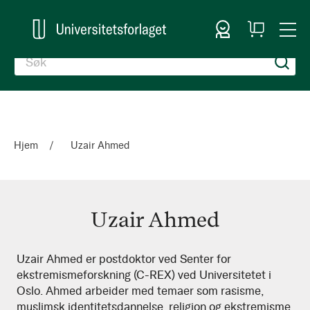
Logg inn
Handlekurv
Togg
en
Nav
Hjem
Uzair Ahmed
Uzair Ahmed
Uzair
Uzair Ahmed er postdoktor ved Senter for
ekstremismeforskning (C-REX) ved Universitetet i
Ahmed
Oslo. Ahmed arbeider med temaer som rasisme,
muslimsk identitetsdannelse, religion og ekstremisme.