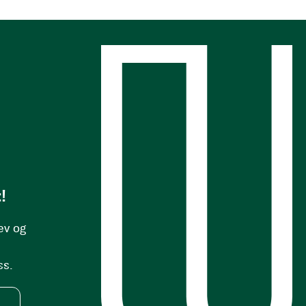
s
!
ev og
ss.