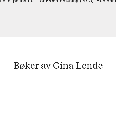
 bl.a. på Institutt for Fredsforskning (PRIO). Hun har
Bøker av Gina Lende