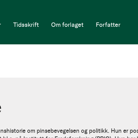
r
Tidsskrift
Om forlaget
Forfatter
e
ionshistorie om pinsebevegelsen og politikk. Hun er p