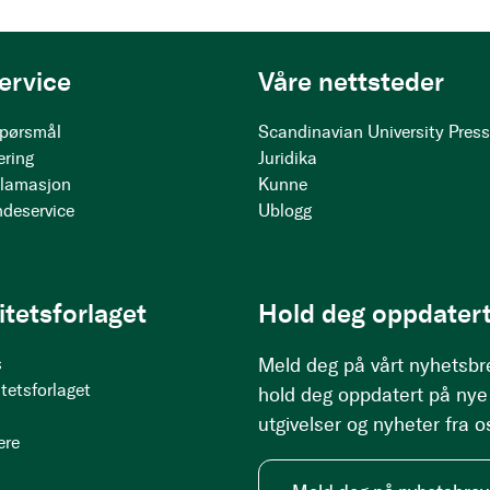
ervice
Våre nettsteder
 spørsmål
Scandinavian University Pres
ering
Juridika
klamasjon
Kunne
ndeservice
Ublogg
itetsforlaget
Hold deg oppdatert
s
Meld deg på vårt nyhetsbr
tetsforlaget
hold deg oppdatert på nye
utgivelser og nyheter fra o
ere