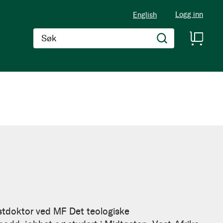
Logg inn
English
Søk
ostdoktor ved MF Det teologiske