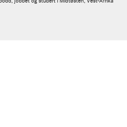
 bodd, jobbet og studert i Midtøsten, Vest-Afrika