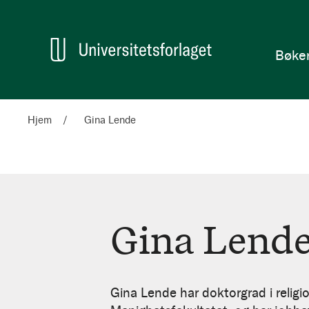
en
Hjem
Bøke
Hjem
Gina Lende
Gina Lend
Gina
Lende
Gina Lende har doktorgrad i relig