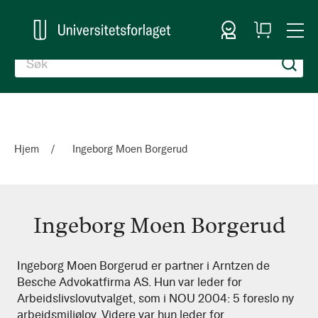
Logg inn
Handlekurv
Togg
en
Nav
Hjem
Ingeborg Moen Borgerud
Ingeborg Moen Borgerud
Ingeborg
Ingeborg Moen Borgerud er partner i Arntzen de
Besche Advokatfirma AS. Hun var leder for
Moen
Arbeidslivslovutvalget, som i NOU 2004: 5 foreslo ny
Borgerud
arbeidsmiljølov. Videre var hun leder for