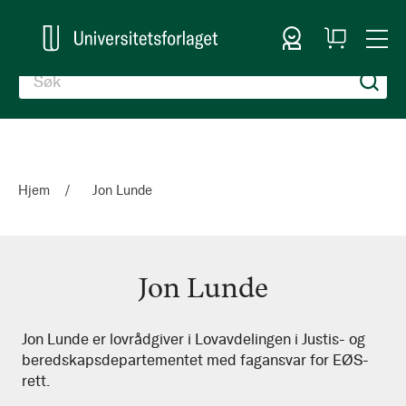
Logg inn
Handlekurv
Togg
en
Nav
Hjem
Jon Lunde
Jon Lunde
Jon
Jon Lunde er lovrådgiver i Lovavdelingen i Justis- og
beredskapsdepartementet med fagansvar for EØS-
Lunde
rett.