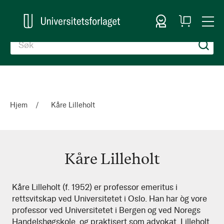
Logg inn
Handlekurv
Togg
en
Nav
Hjem
Kåre Lilleholt
Kåre Lilleholt
Kåre
Kåre Lilleholt (f. 1952) er professor emeritus i
rettsvitskap ved Universitetet i Oslo. Han har òg vore
Lilleholt
professor ved Universitetet i Bergen og ved Noregs
Handelshøgskole, og praktisert som advokat. Lilleholt