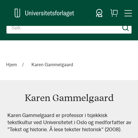
Logg inn
Handlekurv
Togg
en
Nav
Hjem
Karen Gammelgaard
Karen Gammelgaard
Karen
Karen Gammelgaard er professor i tsjekkisk
tekstkultur ved Universitetet i Oslo og medforfatter av
Gammelgaard
"Tekst og historie. Å lese tekster historisk" (2008).