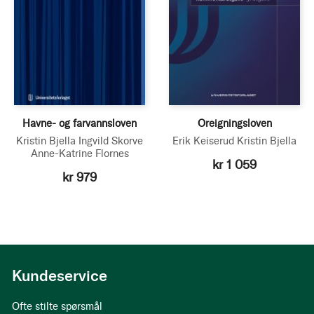
Havne- og farvannsloven
Oreigningsloven
Kristin Bjella
Ingvild Skorve
Erik Keiserud
Kristin Bjella
Anne-Katrine Flornes
kr 1 059
kr 979
Kundeservice
Ofte stilte spørsmål