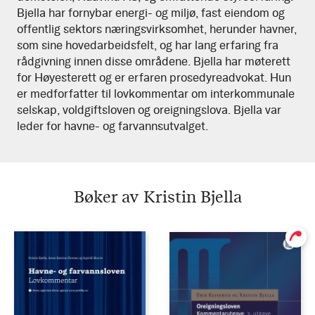
Bjella har fornybar energi- og miljø, fast eiendom og
offentlig sektors næringsvirksomhet, herunder havner,
som sine hovedarbeidsfelt, og har lang erfaring fra
rådgivning innen disse områdene. Bjella har møterett
for Høyesterett og er erfaren prosedyreadvokat. Hun
er medforfatter til lovkommentar om interkommunale
selskap, voldgiftsloven og oreigningslova. Bjella var
leder for havne- og farvannsutvalget.
Bøker av Kristin Bjella