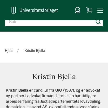
Logg inn
Handlekurv
Togg
en
Nav
Hjem
Kristin Bjella
Kristin Bjella
Kristin
Kristin Bjella er cand jur fra UiO (1987), og er advokat
og partner i advokatfirmaet Hjort. Hun har tidligere
Bjella
arbeidserfaring fra Justisdepartementets lovavdeling,
domstolen, Haavind AS, og omfattende styreerfaring.