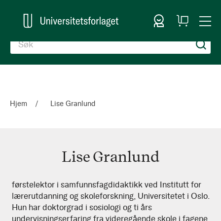
Logg inn
Handlekurv
Togg
en
Nav
Hjem
Lise Granlund
Lise Granlund
Lise
førstelektor i samfunnsfagdidaktikk ved Institutt for
lærerutdanning og skoleforskning, Universitetet i Oslo.
Granlund
Hun har doktorgrad i sosiologi og ti års
undervisningserfaring fra videregående skole i fagene